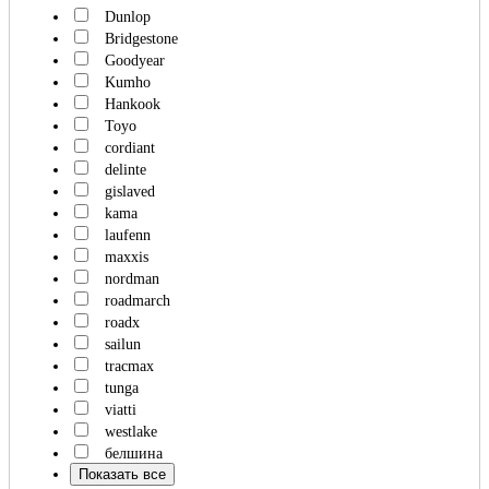
Dunlop
Bridgestone
Goodyear
Kumho
Hankook
Toyo
cordiant
delinte
gislaved
kama
laufenn
maxxis
nordman
roadmarch
roadx
sailun
tracmax
tunga
viatti
westlake
белшина
Показать все