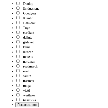
Dunlop
Bridgestone
Goodyear
Kumho
Hankook
Toyo
cordiant
delinte
gislaved
kama
laufenn
maxxis
nordman
roadmarch
roadx
sailun
tracmax
tunga
viatti
westlake
белшина
Показать все