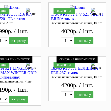
ичии
в наличии
ина 205/55 R16 91V
175/70 R13 82 T V-521 VIATTI
F201 TL летняя
BRINA зимняя
ины, 2 шт
Зимние нешипованные шины, 10 шт
990р. / 1шт.
4020р. / 1шт.
в корзину
в корзину
дка на шиномонтаж
скидка на шиномонтаж
ичии
в наличии
 R14 92T LINGLONG
185/65 R15 88T БЕЛШИНА
-MAX WINTER GRIP
БЕЛ-287 зимняя
шипованная
Зимние нешипованные шины, 10 шт
ипованные шины, 4 шт
4200р. / 1шт.
190р. / 1шт.
в корзину
в корзину