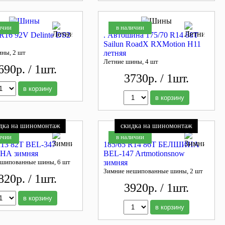
ичии
в наличии
 R16 92V Delinte DS2
. Автошина 175/70 R14 88T
Sailun RoadX RXMotion H11
ины, 2 шт
летняя
Летние шины, 4 шт
690р. / 1шт.
3730р. / 1шт.
в корзину
в корзину
дка на шиномонтаж
скидка на шиномонтаж
ичии
в наличии
R13 82Т BEL-347
185/65 R14 86T БЕЛШИНА
А зимняя
BEL-147 Artmotionsnow
ешипованные шины, 6 шт
зимняя
Зимние нешипованные шины, 2 шт
820р. / 1шт.
3920р. / 1шт.
в корзину
в корзину