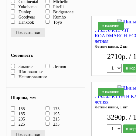
Continental
Michelin
Yokohama
Pirelli
Dunlop
Bridgestone
Goodyear
Kumho
Hankook
Toyo
в наличии
. 155/70 R12 73T
Показать все
ROADMARCH ECO
летняя
Летние шины, 2 шт
2710р. / 
Сезонность
Зимние
Летняя
в кор
Шипованные
Нешипованные
в наличии
. 195/65 R15 91H 
Ширина, мм
летняя
Летние шины, 1 шт
155
175
185
195
3290р. / 
205
215
225
235
в кор
Показать все