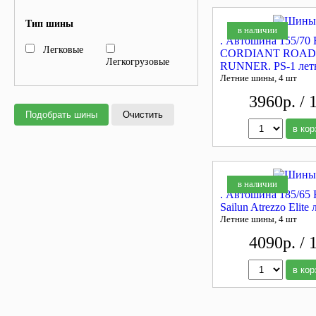
Тип шины
в наличии
. Автошина 155/70 
Легковые
CORDIANT ROAD
Легкогрузовые
RUNNER. PS-1 лет
Летние шины, 4 шт
3960р. / 
Подобрать шины
Очистить
в кор
в наличии
. Автошина 185/65
Sailun Atrezzo Elite 
Летние шины, 4 шт
4090р. / 
в кор