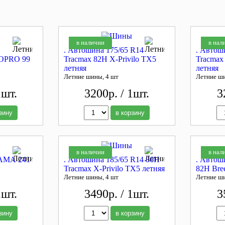
в наличии
в нал
. Автошина 175/65 R14
. Автош
PRO 99
Tracmax 82H X-Privilo TX5
Tracmax
летняя
летняя
Летние шины, 4 шт
Летние ш
1шт.
3200р. / 1шт.
3
зину
в корзину
в наличии
в нал
КАМА 241
. Автошина 185/65 R14 86H
. Автош
Tracmax X-Privilo TX5 летняя
82H Bre
Летние шины, 4 шт
Летние ш
1шт.
3490р. / 1шт.
3
зину
в корзину