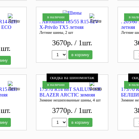
в наличии
в нал
 R14 82H
. Автошина 185/55 R15 82V
. 205/60
 ECO
X-Privilo TX5 летняя
летняя
Летние шины, 2 шт
Летние ш
3670р. / 1шт.
3
1шт.
в корзину
зину
скидка на шиномонтаж
ски
в наличии
в нал
 R15 88H
175/70 R14 88T SAILUN ICE
175/70 
тняя
BLAZER ARCTIC зимняя
БЕЛШИН
Зимние нешипованные шины, 4 шт
Зимние н
1шт.
3770р. / 1шт.
3
зину
в корзину