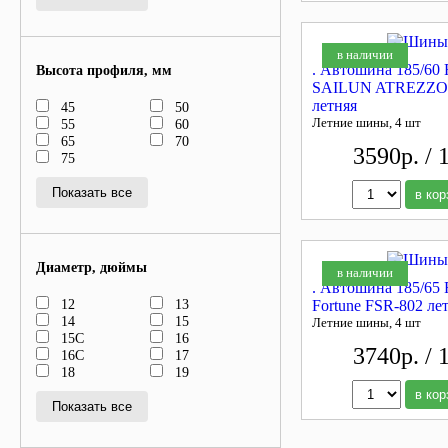
в наличии
. Автошина 185/60
Высота профиля, мм
SAILUN ATREZZO
летняя
45
50
Летние шины, 4 шт
55
60
65
70
3590р. / 
75
Показать все
в кор
Диаметр, дюймы
в наличии
. Автошина 185/65
12
13
Fortune FSR-802 ле
14
15
Летние шины, 4 шт
15C
16
3740р. / 
16C
17
18
19
в кор
Показать все