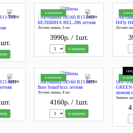
в наличии
в нал
R13 75T
. Автошина 185/60 R15 84H
. Автош
БЕЛШИНА BEL-286 летняя
HiFly H
няя
Летние шины, 3 шт
Летние ш
3990р. / 1шт.
3
1шт.
в корзину
зину
ски
в наличии
в нал
 R15 88H
. Автошина 185/60 R15 88H
185/70
летняя
Bars SolarFlexx летняя
GREEN
Летние шины, 4 шт
зимняя 
Зимние ш
1шт.
4160р. / 1шт.
4
зину
в корзину