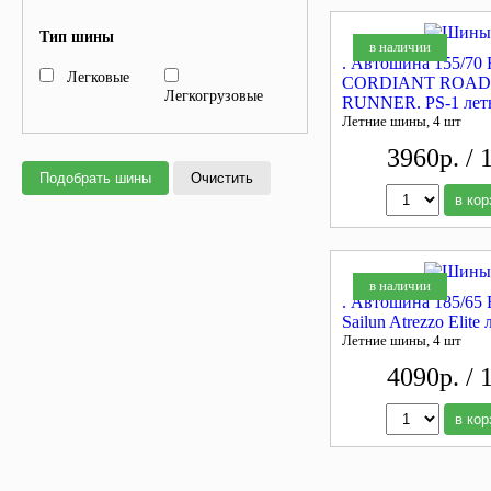
Тип шины
в наличии
. Автошина 155/70 
Легковые
CORDIANT ROAD
Легкогрузовые
RUNNER. PS-1 лет
Летние шины, 4 шт
3960р. / 
Подобрать шины
Очистить
в кор
в наличии
. Автошина 185/65
Sailun Atrezzo Elite 
Летние шины, 4 шт
4090р. / 
в кор