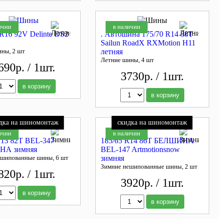
ичии
в наличии
 R16 92V Delinte DS2
. Автошина 175/70 R14 88T
Sailun RoadX RXMotion H11
ины, 2 шт
летняя
Летние шины, 4 шт
690р. / 1шт.
3730р. / 1шт.
в корзину
в корзину
дка на шиномонтаж
скидка на шиномонтаж
ичии
в наличии
R13 82Т BEL-347
185/65 R14 86T БЕЛШИНА
А зимняя
BEL-147 Artmotionsnow
ешипованные шины, 6 шт
зимняя
Зимние нешипованные шины, 2 шт
820р. / 1шт.
3920р. / 1шт.
в корзину
в корзину