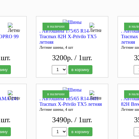
в наличии
в нал
. Автошина 175/65 R14
. Автош
PRO 99
Tracmax 82H X-Privilo TX5
Tracmax
летняя
летняя
Летние шины, 4 шт
Летние ш
1шт.
3200р. / 1шт.
3
зину
в корзину
в наличии
в нал
КАМА 241
. Автошина 185/65 R14 86H
. Автош
Tracmax X-Privilo TX5 летняя
82H Bre
Летние шины, 4 шт
Летние ш
1шт.
3490р. / 1шт.
3
зину
в корзину