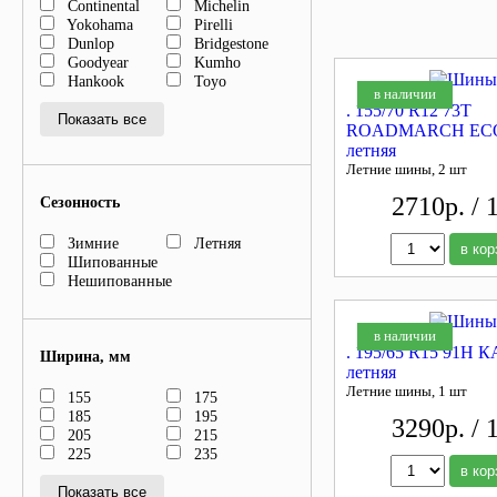
Continental
Michelin
Yokohama
Pirelli
Dunlop
Bridgestone
Goodyear
Kumho
Hankook
Toyo
в наличии
. 155/70 R12 73T
Показать все
ROADMARCH ECO
летняя
Летние шины, 2 шт
2710р. / 
Сезонность
Зимние
Летняя
в кор
Шипованные
Нешипованные
в наличии
. 195/65 R15 91H 
Ширина, мм
летняя
Летние шины, 1 шт
155
175
185
195
3290р. / 
205
215
225
235
в кор
Показать все