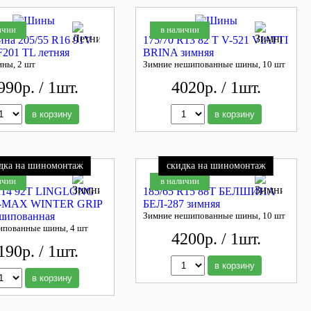
ичии
в наличии
ина 205/55 R16 91V
175/70 R13 82 T V-521 VIATTI
F201 TL летняя
BRINA зимняя
ины, 2 шт
Зимние нешипованные шины, 10 шт
990р. / 1шт.
4020р. / 1шт.
в корзину
в корзину
дка на шиномонтаж
скидка на шиномонтаж
ичии
в наличии
 R14 92T LINGLONG
185/65 R15 88T БЕЛШИНА
-MAX WINTER GRIP
БЕЛ-287 зимняя
шипованная
Зимние нешипованные шины, 10 шт
ипованные шины, 4 шт
4200р. / 1шт.
190р. / 1шт.
в корзину
в корзину