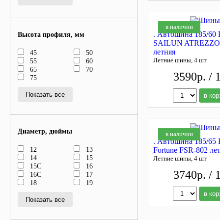
в наличии
. Автошина 185/60
Высота профиля, мм
SAILUN ATREZZO
летняя
45
50
Летние шины, 4 шт
55
60
65
70
3590р. / 
75
Показать все
в кор
Диаметр, дюймы
в наличии
. Автошина 185/65
12
13
Fortune FSR-802 ле
14
15
Летние шины, 4 шт
15C
16
3740р. / 
16C
17
18
19
в кор
Показать все