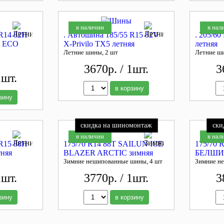
в наличии
в нал
 R14 82H
. Автошина 185/55 R15 82V
. 205/60
 ECO
X-Privilo TX5 летняя
летняя
Летние шины, 2 шт
Летние ш
3670р. / 1шт.
3
1шт.
в корзину
зину
скидка на шиномонтаж
ски
в наличии
в нал
 R15 88H
175/70 R14 88T SAILUN ICE
175/70 
тняя
BLAZER ARCTIC зимняя
БЕЛШИН
Зимние нешипованные шины, 4 шт
Зимние н
1шт.
3770р. / 1шт.
3
зину
в корзину