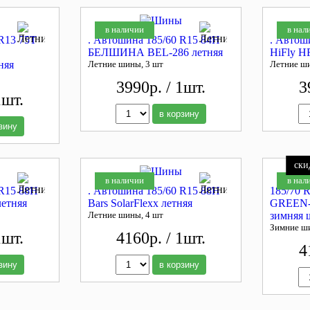
в наличии
в нал
R13 75T
. Автошина 185/60 R15 84H
. Автош
БЕЛШИНА BEL-286 летняя
HiFly H
няя
Летние шины, 3 шт
Летние ш
3990р. / 1шт.
3
1шт.
в корзину
зину
ски
в наличии
в нал
 R15 88H
. Автошина 185/60 R15 88H
185/70
летняя
Bars SolarFlexx летняя
GREEN
Летние шины, 4 шт
зимняя 
Зимние ш
1шт.
4160р. / 1шт.
4
зину
в корзину