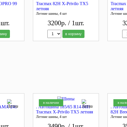
PRO 99
Tracmax 82H X-Privilo TX5
Tracmax
летняя
летняя
Летние шины, 4 шт
Летние ш
1шт.
3200р. / 1шт.
3
зину
в корзину
в наличии
в нал
КАМА 241
. Автошина 185/65 R14 86H
. Автош
Tracmax X-Privilo TX5 летняя
82H Bre
Летние шины, 4 шт
Летние ш
1шт.
3490р. / 1шт.
3