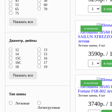
45
50
55
60
65
70
в кор
75
Показать все
в наличии
. Автошина 185/60
SAILUN ATREZZO
Диаметр, дюймы
летняя
Летние шины, 4 шт
12
13
3590р. / 
14
15
15C
16
16C
17
в кор
18
19
Показать все
в наличии
. Автошина 185/65
Fortune FSR-802 ле
Тип шины
Летние шины, 4 шт
3740р. / 
Легковые
Легкогрузовые