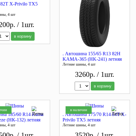
 82T X-Privilo TX5
ины, 4 шт
200р. / 1шт.
в корзину
. Автошина 155/65 R13 82H
KAMA-365 (HK-241) летняя
Летние шины, 4 шт
3260р. / 1шт.
в корзину
ичии
в наличии
ина 185/60 R14 Kama
. Автошина 175/70 R14 84T X-
eze (НК-132) летняя
Privilo TX5 летняя
ины, 4 шт
Летние шины, 4 шт
500р. / 1шт.
3520р. / 1шт.