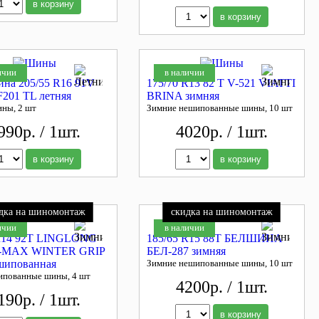
в корзину
в корзину
ичии
в наличии
ина 205/55 R16 91V
175/70 R13 82 T V-521 VIATTI
F201 TL летняя
BRINA зимняя
ины, 2 шт
Зимние нешипованные шины, 10 шт
990р. / 1шт.
4020р. / 1шт.
в корзину
в корзину
дка на шиномонтаж
скидка на шиномонтаж
ичии
в наличии
 R14 92T LINGLONG
185/65 R15 88T БЕЛШИНА
-MAX WINTER GRIP
БЕЛ-287 зимняя
шипованная
Зимние нешипованные шины, 10 шт
ипованные шины, 4 шт
4200р. / 1шт.
190р. / 1шт.
в корзину