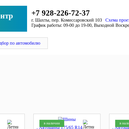
+7 928-226-72-37
нтр
г. Шахты, пер. Комиссаровский 103
Схема прое
График работы: 09-00 до 19-00, Выходной Воскр
ловок
дбор по автомобилю
в наличии
в нал
. Автошина 175/65 R14
. Автош