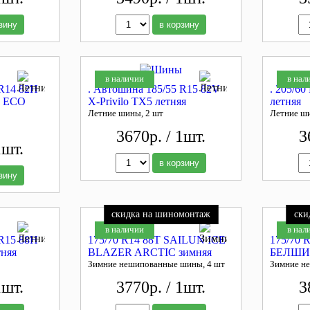
зину
в корзину
в наличии
в нал
 R14 82H
. Автошина 185/55 R15 82V
. 205/60
 ECO
X-Privilo TX5 летняя
летняя
Летние шины, 2 шт
Летние ш
3670р. / 1шт.
3
1шт.
в корзину
зину
скидка на шиномонтаж
ски
в наличии
в нал
 R15 88H
175/70 R14 88T SAILUN ICE
175/70 
тняя
BLAZER ARCTIC зимняя
БЕЛШИН
Зимние нешипованные шины, 4 шт
Зимние н
1шт.
3770р. / 1шт.
3