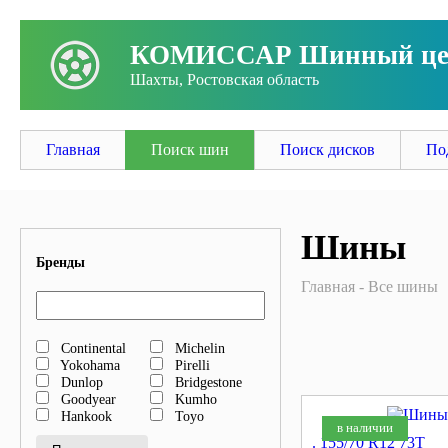
КОМИССАР Шинный це
Шахты, Ростовская область
Заго
Главная
Поиск шин
Поиск дисков
По
Шины
Бренды
Главная
Все шины
Continental
Michelin
Yokohama
Pirelli
Dunlop
Bridgestone
Goodyear
Kumho
Hankook
Toyo
в наличии
. 155/70 R12 73T