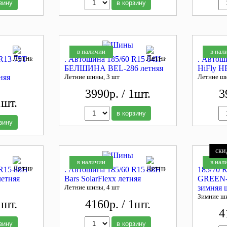
зину
в корзину
в наличии
в нал
R13 75T
. Автошина 185/60 R15 84H
. Автош
БЕЛШИНА BEL-286 летняя
HiFly H
няя
Летние шины, 3 шт
Летние ш
3990р. / 1шт.
3
1шт.
в корзину
зину
ски
в наличии
в нал
 R15 88H
. Автошина 185/60 R15 88H
185/70
летняя
Bars SolarFlexx летняя
GREEN
Летние шины, 4 шт
зимняя 
Зимние ш
1шт.
4160р. / 1шт.
4
зину
в корзину