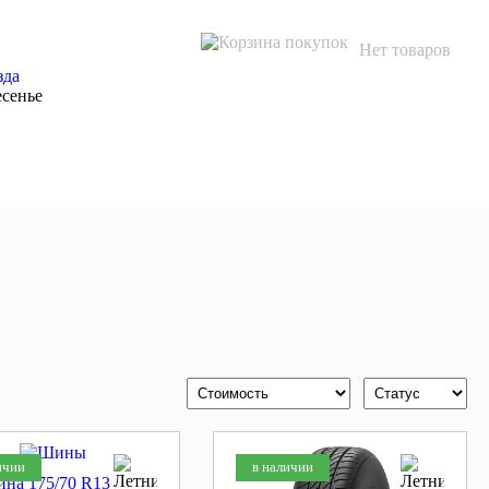
Нет товаров
зда
есенье
X
ичии
в наличии
ина 175/70 R13