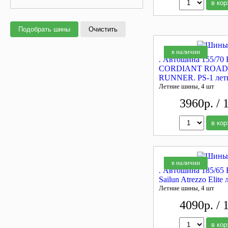
в кор
Подобрать шины
Очистить
в наличии
. Автошина 155/70 
CORDIANT ROAD
RUNNER. PS-1 лет
Летние шины, 4 шт
3960р. / 
в кор
в наличии
. Автошина 185/65
Sailun Atrezzo Elite 
Летние шины, 4 шт
4090р. / 
в кор