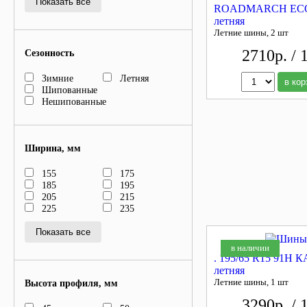
Показать все
ROADMARCH ECO
летняя
Летние шины, 2 шт
2710р. / 
Сезонность
Зимние
Летняя
в кор
Шипованные
Нешипованные
Ширина, мм
155
175
185
195
205
215
225
235
Показать все
в наличии
. 195/65 R15 91H 
летняя
Летние шины, 1 шт
Высота профиля, мм
3290р. / 