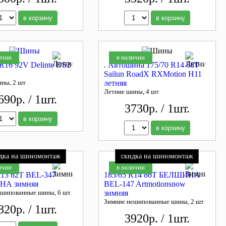
в корзину
в корзину
ичии
в наличии
 R16 92V Delinte DS2
. Автошина 175/70 R14 88T
Sailun RoadX RXMotion H11
ины, 2 шт
летняя
Летние шины, 4 шт
690р. / 1шт.
3730р. / 1шт.
в корзину
в корзину
дка на шиномонтаж
скидка на шиномонтаж
ичии
в наличии
R13 82Т BEL-347
185/65 R14 86T БЕЛШИНА
А зимняя
BEL-147 Artmotionsnow
ешипованные шины, 6 шт
зимняя
Зимние нешипованные шины, 2 шт
820р. / 1шт.
3920р. / 1шт.