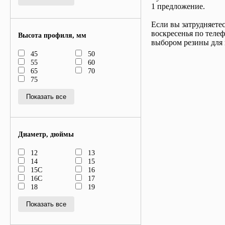
1 предложение.
Если вы затрудняетес
воскресенья по теле
Высота профиля, мм
выбором резины для 
45
50
55
60
65
70
75
Показать все
Диаметр, дюймы
12
13
14
15
15C
16
16C
17
18
19
Показать все