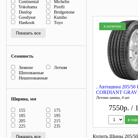
Continental
Michelin
Yokohama
Pirelli
Dunlop
Bridgestone
Goodyear
Kumho
Hankook
Toyo
в наличии
Показать все
Сезонность
Зимние
Летняя
Шипованные
Нешипованные
. Автошина 205/50
CORDIANT GRAVI
Летние шины, 4 шт
Ширина, мм
7550р. / 
155
175
185
195
в кор
205
215
225
235
Купить Шины 205/50/
Показать все